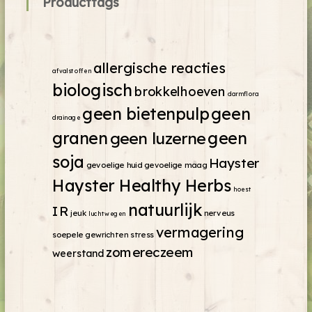
Producttags
allergische reacties
afvalstoffen
biologisch
brokkelhoeven
darmflora
geen bietenpulp
geen
drainage
granen
geen luzerne
geen
soja
Hayster
gevoelige huid
gevoelige maag
Hayster Healthy Herbs
hoest
natuurlijk
IR
jeuk
nerveus
luchtwegen
vermagering
soepele gewrichten
stress
zomereczeem
weerstand