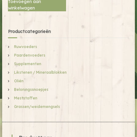
Toevoegen aan
winkelwagen
Productcategorieën
Ruwvoeders
Paardenvoeders
Supplementen
Likstenen / Mineraalblokken
Oliën
Beloningssnoepjes
Meststoffen
Grassen/weidemengsels