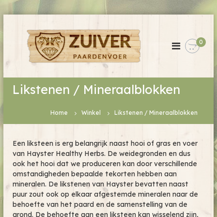
G
a
n
0
a
a
r
d
Likstenen / Mineraalblokken
e
i
n
Home
Winkel
Likstenen / Mineraalblokken
h
o
u
Een liksteen is erg belangrijk naast hooi of gras en voer
d
van Hayster Healthy Herbs. De weidegronden en dus
ook het hooi dat we produceren kan door verschillende
omstandigheden bepaalde tekorten hebben aan
mineralen. De likstenen van Hayster bevatten naast
puur zout ook op elkaar afgestemde mineralen naar de
behoefte van het paard en de samenstelling van de
grond. De behoefte aan een liksteen kan wisselend zijn,