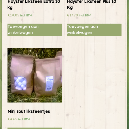
Hayster Liksteen Extra 10
Hayster Liksteen Plus 10
kg
Kg
€
19.05
€
17.70
incl. BTW
incl. BTW
Toevoegen aan
Toevoegen aan
winkelwagen
winkelwagen
Mini zout liksteentjes
€
4.65
incl. BTW