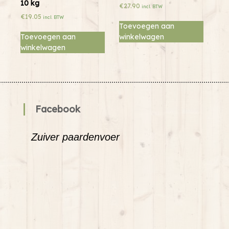
10 kg
€
27.90
incl. BTW
€
19.05
incl. BTW
Toevoegen aan
Toevoegen aan
winkelwagen
winkelwagen
Facebook
Zuiver paardenvoer