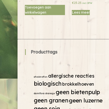
€
25.25
incl. BTW
Toevoegen aan
Lees meer
winkelwagen
Producttags
allergische reacties
afvalstoffen
biologisch
brokkelhoeven
geen bietenpulp
darmflora
drainage
geen granen
geen luzerne
geen soja