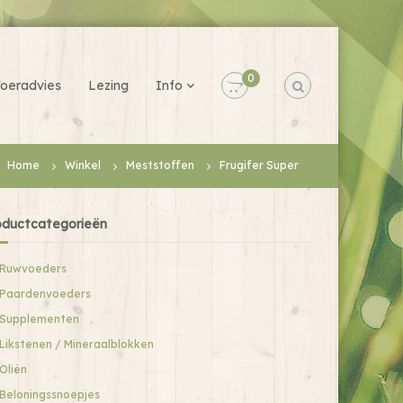
0
oeradvies
Lezing
Info
Home
Winkel
Meststoffen
Frugifer Super
oductcategorieën
Ruwvoeders
Paardenvoeders
Supplementen
Likstenen / Mineraalblokken
Oliën
Beloningssnoepjes