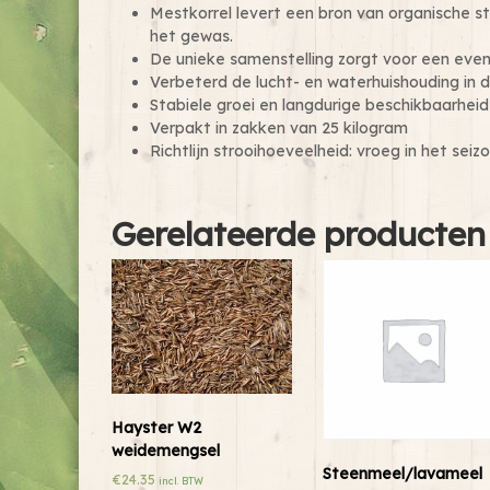
Mestkorrel levert een bron van organische s
het gewas.
De unieke samenstelling zorgt voor een eve
Verbeterd de lucht- en waterhuishouding in
Stabiele groei en langdurige beschikbaarhei
Verpakt in zakken van 25 kilogram
Richtlijn strooihoeveelheid: vroeg in het seiz
Gerelateerde producten
Hayster W2
weidemengsel
Steenmeel/lavameel
€
24.35
incl. BTW